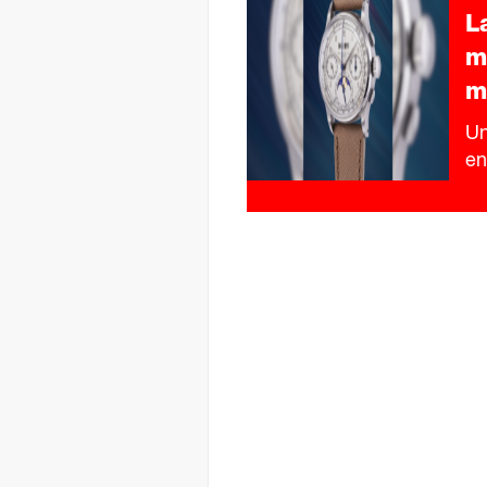
L
m
m
Un
en