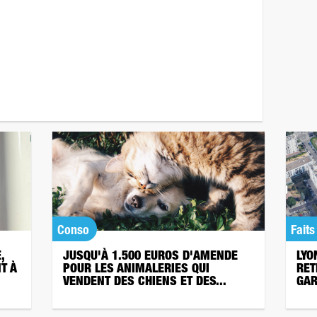
Conso
Faits
,
JUSQU'À 1.500 EUROS D'AMENDE
LYO
T À
POUR LES ANIMALERIES QUI
RET
VENDENT DES CHIENS ET DES...
GAR