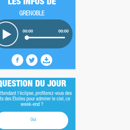
LES INFOS DE
GRENOBLE
00:00
00:00
QUESTION DU JOUR
ttendant l'éclipse, profiterez-vous des
ts des Étoiles pour admirer le ciel, ce
week-end ?
Oui