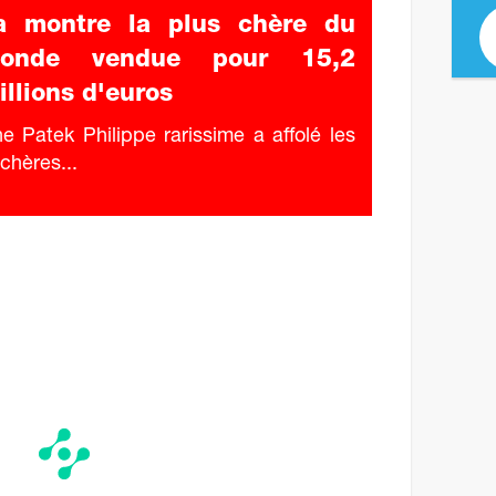
a montre la plus chère du
onde vendue pour 15,2
illions d'euros
e Patek Philippe rarissime a affolé les
chères...