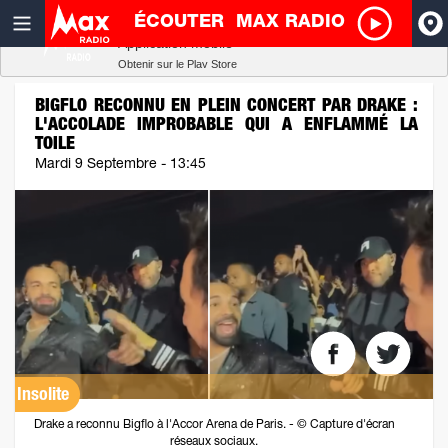
ÉCOUTER
MAX RADIO
Radio SCOOP
A
Télécharger
Application mobile
Obtenir sur le Play Store
I
BIGFLO RECONNU EN PLEIN CONCERT PAR DRAKE :
L'ACCOLADE IMPROBABLE QUI A ENFLAMMÉ LA
TOILE
R
Mardi 9 Septembre - 13:45
H
P
Insolite
Drake a reconnu Bigflo à l'Accor Arena de Paris. - © Capture d'écran
réseaux sociaux.