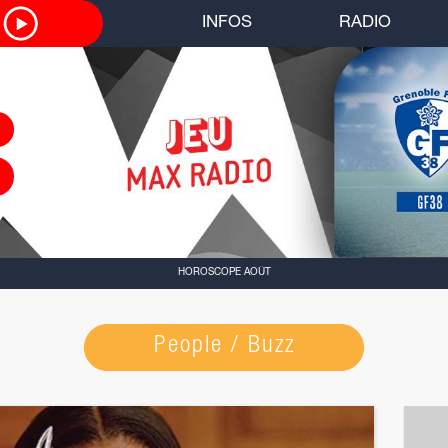
O
INFOS
RADIO
HOROSCOPE AOÛT
People / Buzz