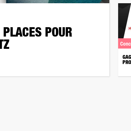
 PLACES POUR
TZ
Conc
GAG
PRO