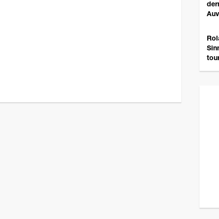
der
Auv
Rol
Sin
tou
Revene