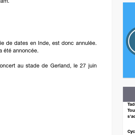
gram.
ie de dates en Inde, est donc annulée.
a été annoncée.
concert au stade de Gerland, le 27 juin
Tad
Tou
s'a
Cyc