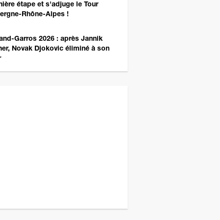
nière étape et s'adjuge le Tour
ergne-Rhône-Alpes !
and-Garros 2026 : après Jannik
ner, Novak Djokovic éliminé à son
r
z plus tard pour un autre sondage ! ;)