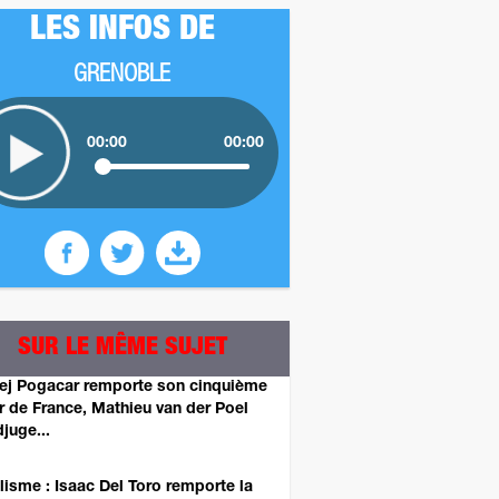
LES INFOS DE
GRENOBLE
00:00
00:00
SUR LE MÊME SUJET
ej Pogacar remporte son cinquième
r de France, Mathieu van der Poel
djuge...
lisme : Isaac Del Toro remporte la