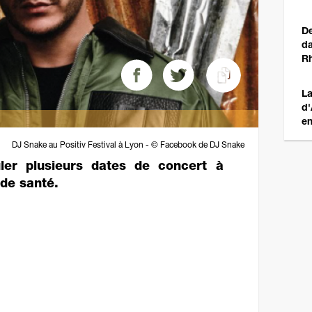
De
da
R
La
d'
en
DJ Snake au Positiv Festival à Lyon - © Facebook de DJ Snake
er plusieurs dates de concert à
de santé.