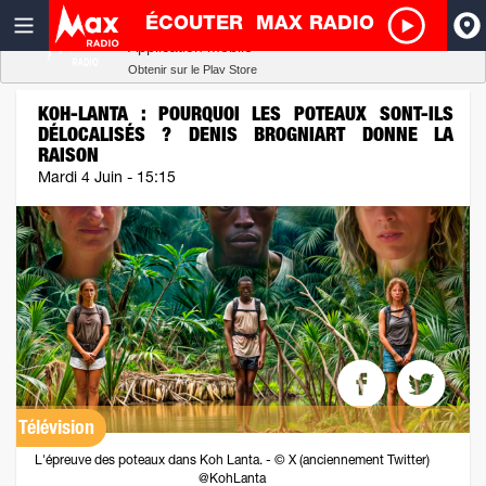
ÉCOUTER
MAX RADIO
Radio SCOOP
A
Télécharger
Application mobile
Obtenir sur le Play Store
I
KOH-LANTA : POURQUOI LES POTEAUX SONT-ILS
DÉLOCALISÉS ? DENIS BROGNIART DONNE LA
RAISON
R
Mardi 4 Juin - 15:15
H
P
Télévision
L'épreuve des poteaux dans Koh Lanta. - © X (anciennement Twitter)
@KohLanta