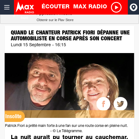
ÉCOUTER
MAX RADIO
Radio SCOOP
A
Télécharger
Application mobile
Obtenir sur le Play Store
I
QUAND LE CHANTEUR PATRICK FIORI DÉPANNE UNE
AUTOMOBILISTE EN CORSE APRÈS SON CONCERT
R
Lundi 15 Septembre - 16:15
H
P
Insolite
Patrick Fiori a prêté main forte à une fan sur une route corse en pleine nuit.
- © Le Télégramme.
La nuit aurait pu tourner au cauchemar,