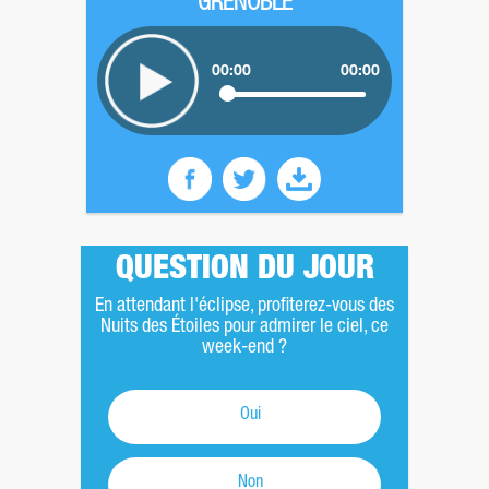
GRENOBLE
00:00
00:00
QUESTION DU JOUR
En attendant l'éclipse, profiterez-vous des
Nuits des Étoiles pour admirer le ciel, ce
week-end ?
Oui
Non