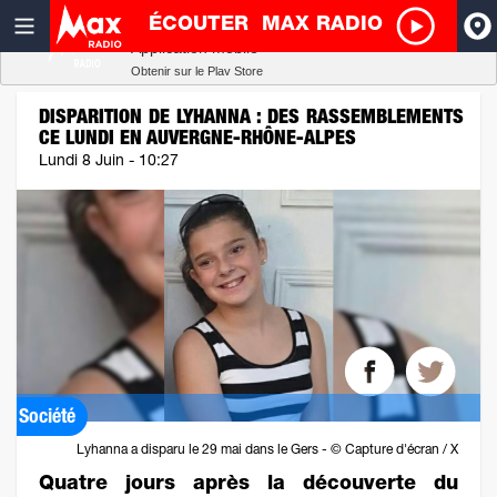
ÉCOUTER
MAX RADIO
Radio SCOOP
A
Télécharger
Application mobile
Obtenir sur le Play Store
I
DISPARITION DE LYHANNA : DES RASSEMBLEMENTS
CE LUNDI EN AUVERGNE-RHÔNE-ALPES
R
Lundi 8 Juin - 10:27
H
P
Société
Lyhanna a disparu le 29 mai dans le Gers - © Capture d'écran / X
Quatre jours après la découverte du