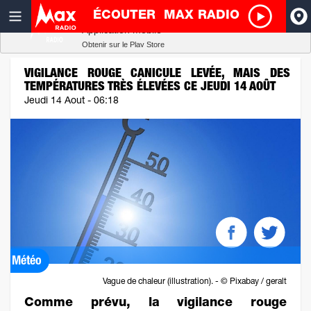
ÉCOUTER
MAX RADIO
Radio SCOOP
A
Télécharger
Application mobile
Obtenir sur le Play Store
I
VIGILANCE ROUGE CANICULE LEVÉE, MAIS DES
TEMPÉRATURES TRÈS ÉLEVÉES CE JEUDI 14 AOÛT
R
Jeudi 14 Aout - 06:18
H
P
Météo
Vague de chaleur (illustration). - © Pixabay / geralt
Comme prévu, la vigilance rouge