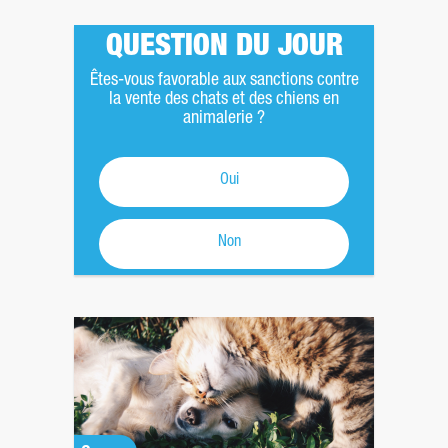
QUESTION DU JOUR
Êtes-vous favorable aux sanctions contre
la vente des chats et des chiens en
animalerie ?
Oui
Non