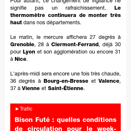
Pour autant, ce changement de vigilance ne
signifie pas un rafraichissement.
Le
thermomètre continuera de monter très
haut
dans nos départements.
Le matin, le mercure affichera 27 degrés à
Grenoble
, 28 à
Clermont-Ferrand
, déjà 30
pour
Lyon
et son agglomération ou encore 31
à
Nice
.
L'après-midi sera encore une fois très chaude,
36 degrés à
Bourg-en-Bresse
et
Valence
,
37 à
Vienne
et
Saint-Étienne
.
►Trafic
Bison Futé : quelles conditions
de circulation pour le week-