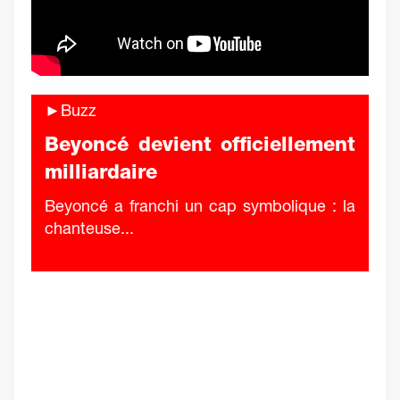
►Buzz
Beyoncé devient officiellement
milliardaire
Beyoncé a franchi un cap symbolique : la
chanteuse...