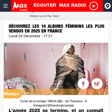
ÉCOUTER
MAX RADIO
Radio SCOOP
A
Télécharger
Application mobile
Obtenir sur le Play Store
I
DÉCOUVREZ LES 10 ALBUMS FÉMININS LES PLUS
VENDUS EN 2025 EN FRANCE
R
Lundi 29 Décembre - 17:21
H
P
Musique
Cover de la mixtape "MEGA BBL" de Theodora - ©
Instagram/@theodorabosslady
L'année 2025 se termine, et on connaît