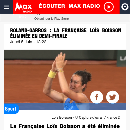
ÉCOUTER
MAX RADIO
Radio SCOOP
A
Télécharger
Application mobile
Obtenir sur le Play Store
I
ROLAND-GARROS : LA FRANÇAISE LOÏS BOISSON
ÉLIMINÉE EN DEMI-FINALE
R
Jeudi 5 Juin - 18:22
H
P
Sport
Loïs Boisson - © Capture d'écran / France 2
La Française Loïs Boisson a été éliminée